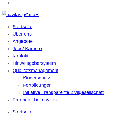
navitas gGmbH
Kulturübergreifende Gesellschaft für soziale Dienste
Startseite
Über uns
Angebote
Jobs/ Karriere
Kontakt
Hinweisgebersystem
Qualitätsmanagement
Kinderschutz
Fortbildungen
Initiative Transparente Zivilgesellschaft
Ehrenamt bei navitas
Startseite