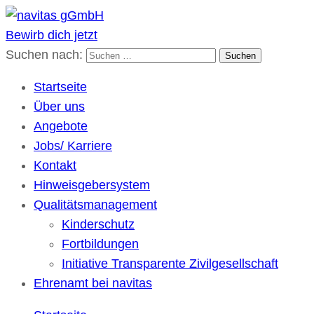
Bewirb dich jetzt
navitas gGmbH
Kulturübergreifende Gesellschaft für soziale Dienste
Suchen nach:
Startseite
Über uns
Angebote
Jobs/ Karriere
Kontakt
Hinweisgebersystem
Qualitätsmanagement
Kinderschutz
Fortbildungen
Initiative Transparente Zivilgesellschaft
Ehrenamt bei navitas