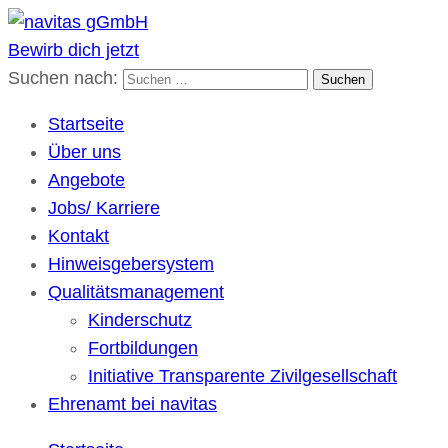
Bewirb dich jetzt
navitas gGmbH
Kulturübergreifende Gesellschaft für soziale Dienste
Suchen nach:
Startseite
Über uns
Angebote
Jobs/ Karriere
Kontakt
Hinweisgebersystem
Qualitätsmanagement
Kinderschutz
Fortbildungen
Initiative Transparente Zivilgesellschaft
Ehrenamt bei navitas