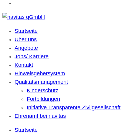
navitas gGmbH
Kulturübergreifende Gesellschaft für soziale Dienste
Startseite
Über uns
Angebote
Jobs/ Karriere
Kontakt
Hinweisgebersystem
Qualitätsmanagement
Kinderschutz
Fortbildungen
Initiative Transparente Zivilgesellschaft
Ehrenamt bei navitas
Startseite