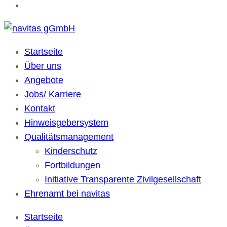
navitas gGmbH
Kulturübergreifende Gesellschaft für soziale Dienste
Startseite
Über uns
Angebote
Jobs/ Karriere
Kontakt
Hinweisgebersystem
Qualitätsmanagement
Kinderschutz
Fortbildungen
Initiative Transparente Zivilgesellschaft
Ehrenamt bei navitas
Startseite