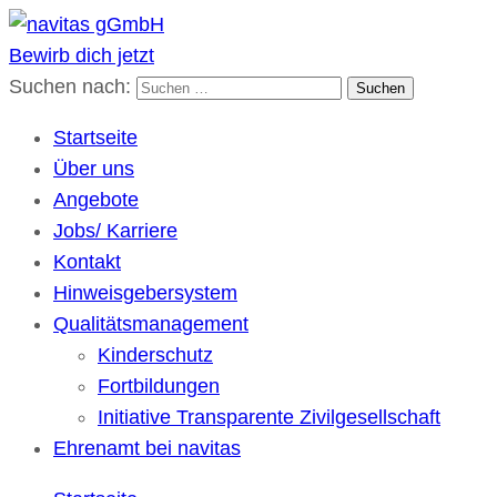
Bewirb dich jetzt
navitas gGmbH
Kulturübergreifende Gesellschaft für soziale Dienste
Suchen nach:
Startseite
Über uns
Angebote
Jobs/ Karriere
Kontakt
Hinweisgebersystem
Qualitätsmanagement
Kinderschutz
Fortbildungen
Initiative Transparente Zivilgesellschaft
Ehrenamt bei navitas